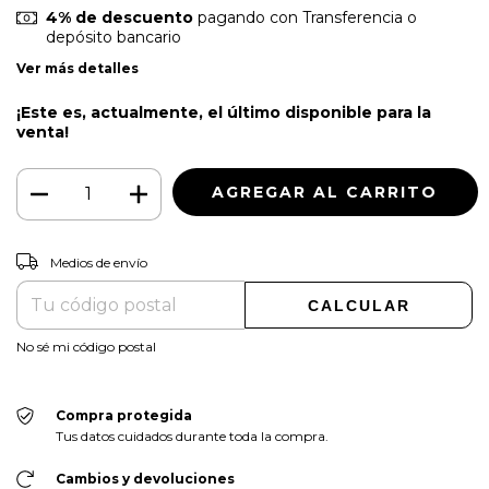
4% de descuento
pagando con Transferencia o
depósito bancario
Ver más detalles
¡Este es, actualmente, el último disponible para la
venta!
CAMBIAR CP
Entregas para el CP:
Medios de envío
CALCULAR
No sé mi código postal
Compra protegida
Tus datos cuidados durante toda la compra.
Cambios y devoluciones