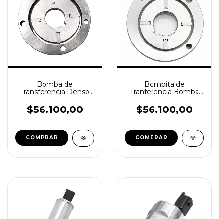
Bomba de
Bombita de
Transferencia Denso
Tranferencia Bomba
096140-0020 para
Bosch VE 20mm -
Bombas Bosch VE
096140-0030
$56.100,00
$56.100,00
17mm