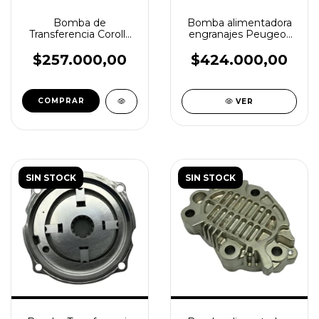
Bomba de
Bomba alimentadora
Transferencia Corolla
engranajes Peugeot
097340-0010
Partner original Bosch
0440020087
$257.000,00
$424.000,00
VER
SIN STOCK
SIN STOCK