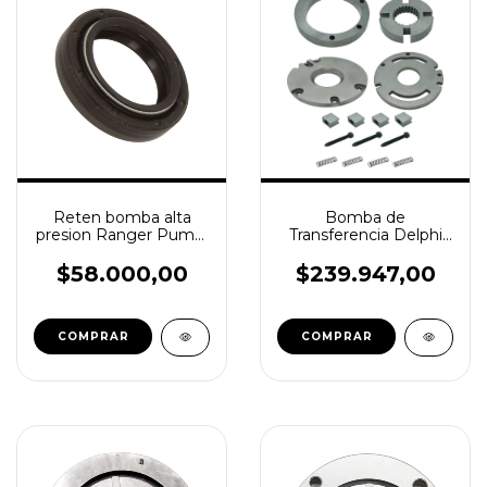
Reten bomba alta
Bomba de
presion Ranger Puma-
Transferencia Delphi
Transit 2.2-3.2 ⌀ 33.3
Clio Kangoo 1.5 dsi
mm Ref: Continental
$58.000,00
$239.947,00
A2C5325205380