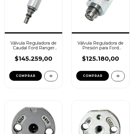
Válvula Reguladora de
Válvula Reguladora de
Caudal Ford Ranger
Presión para Ford
3.0
Ranger 3 Litros
Common Rail – MPN
$145.259,00
$125.180,00
A2C59506226