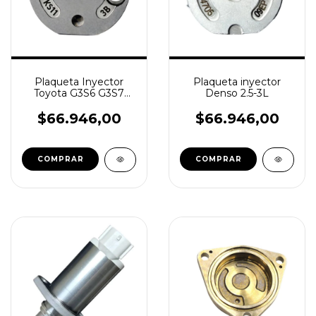
Plaqueta Inyector
Plaqueta inyector
Toyota G3S6 G3S7
Denso 2.5-3L
G3S33 - CABEZA 18/25
- KS11
$66.946,00
$66.946,00