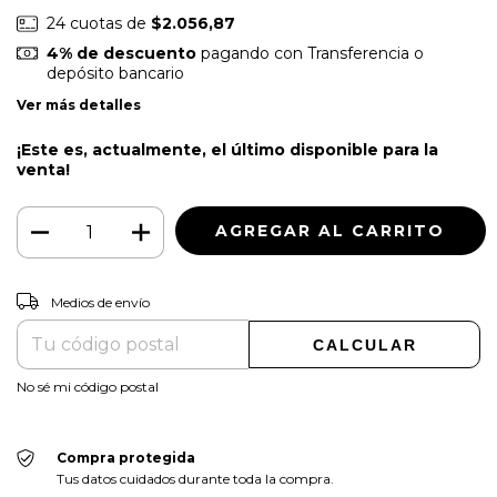
24
cuotas de
$2.056,87
4% de descuento
pagando con Transferencia o
depósito bancario
Ver más detalles
¡Este es, actualmente, el último disponible para la
venta!
CAMBIAR CP
Entregas para el CP:
Medios de envío
CALCULAR
No sé mi código postal
Compra protegida
Tus datos cuidados durante toda la compra.