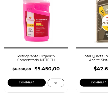
Refrigerante Orgánico
Total Quartz 
Concentrado NETECH
Aceite Sinté
Anticongelante Anticorrosivo
Tipo A 1 Litro
$5.450,00
$42.6
$6.398,00
COMPRAR